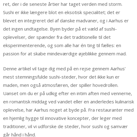
ret, der i de seneste årtier har taget verden med storm.
Sushi er ikke længere blot en eksotisk specialitet; det er
blevet en integreret del af danske madvaner, og i Aarhus er
det ingen undtagelse. Byen byder på et væld af sushi-
oplevelser, der spænder fra det traditionelle til det
eksperimenterende, og som alle har én ting til fælles: en
passion for at skabe mindeværdige øjeblikke gennem mad.
Denne artikel vil tage dig med på en rejse gennem Aarhus’
mest stemningsfulde sushi-steder, hvor det ikke kun er
maden, men også atmosfæren, der spiller hovedrollen.
Uanset om du er på udkig efter en intim aften med vennerne,
en romantisk middag ved vandet eller en anderledes kulinarisk
oplevelse, har Aarhus noget at byde på. Fra restauranter med
en hjemlig hygge til innovative koncepter, der leger med
traditioner, vil vi udforske de steder, hvor sushi og samvær
går hånd i hånd.