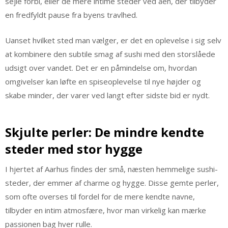
sejle forbi, eller de mere intime steder ved åen, der tilbyder
en fredfyldt pause fra byens travlhed.
Uanset hvilket sted man vælger, er det en oplevelse i sig selv
at kombinere den subtile smag af sushi med den storslåede
udsigt over vandet. Det er en påmindelse om, hvordan
omgivelser kan løfte en spiseoplevelse til nye højder og
skabe minder, der varer ved langt efter sidste bid er nydt.
Skjulte perler: De mindre kendte
steder med stor hygge
I hjertet af Aarhus findes der små, næsten hemmelige sushi-
steder, der emmer af charme og hygge. Disse gemte perler,
som ofte overses til fordel for de mere kendte navne,
tilbyder en intim atmosfære, hvor man virkelig kan mærke
passionen bag hver rulle.