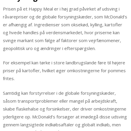
Prisen på et Happy Meal er i høj grad påvirket af udsving i
råvarepriser og de globale forsyningskæder, som McDonald’s
er afhængig af. Ingredienser som oksekød, kylling, kartofler
og hvede handles på verdensmarkedet, hvor priserne kan
svinge markant som følge af faktorer som vejrfænomener,
geopolitisk uro og ændringer i efterspørgslen.
For eksempel kan tørke i store landbrugslande føre til højere
priser på kartofler, hvilket øger omkostningerne for pommes
frites.
Samtidig kan forstyrrelser i de globale forsyningskæder,
såsom transportproblemer eller mangel på arbejdskraft,
skabe flaskehalse og forsinkelser, der driver omkostningerne
yderligere op. McDonald’s forsøger at imødegå disse udsving
gennem langsigtede indkøbsaftaler og globalt indkøb, men